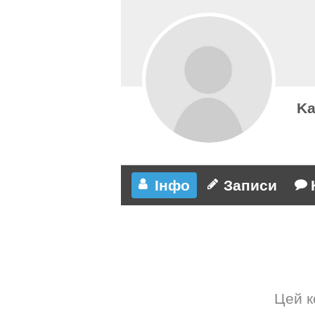
Ka
Інфо
Записи
Цей к