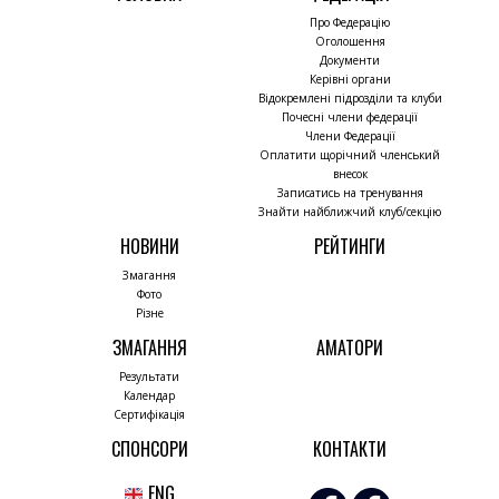
Про Федерацію
Оголошення
Документи
Керівні органи
Відокремлені підрозділи та клуби
Почесні члени федерації
Члени Федерації
Оплатити щорічний членський
внесок
Записатись на тренування
Знайти найближчий клуб/секцію
НОВИНИ
РЕЙТИНГИ
Змагання
Фото
Різне
ЗМАГАННЯ
АМАТОРИ
Результати
Календар
Сертифікація
СПОНСОРИ
КОНТАКТИ
ENG