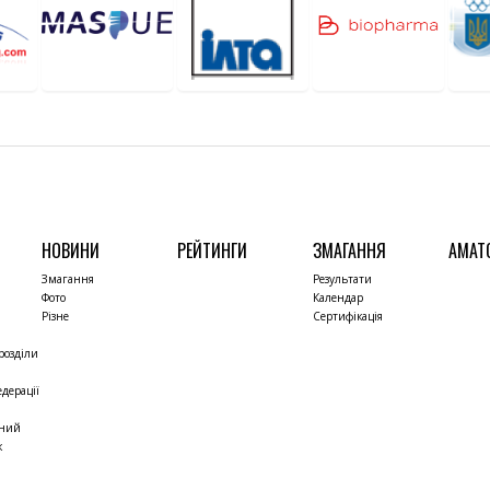
НОВИНИ
РЕЙТИНГИ
ЗМАГАННЯ
АМАТ
Змагання
Результати
Фото
Календар
Різне
Сертифікація
розділи
дерації
чний
к