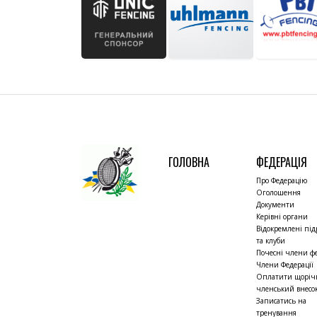
ГОЛОВНА
ФЕДЕРАЦІЯ
Про Федерацію
Оголошення
Документи
Керівні органи
Відокремлені під
та клуби
Почесні члени фе
Члени Федерації
Оплатити щорі
членський внесо
Записатись на
тренування