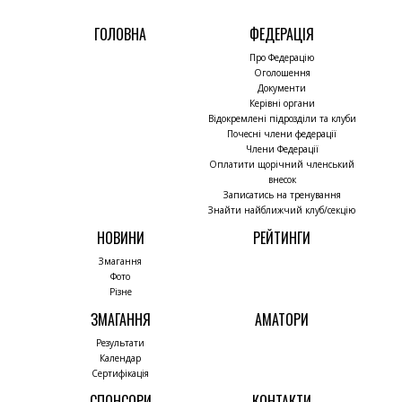
ГОЛОВНА
ФЕДЕРАЦІЯ
Про Федерацію
Оголошення
Документи
Керівні органи
Відокремлені підрозділи та клуби
Почесні члени федерації
Члени Федерації
Оплатити щорічний членський
внесок
Записатись на тренування
Знайти найближчий клуб/секцію
НОВИНИ
РЕЙТИНГИ
Змагання
Фото
Різне
ЗМАГАННЯ
АМАТОРИ
Результати
Календар
Сертифікація
СПОНСОРИ
КОНТАКТИ