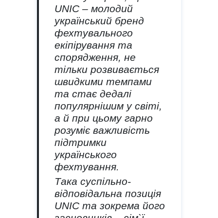
UNIC –
молодий
український бренд
фехтувального
екіпірування та
спорядження, не
тільки розвивається
швидкими темпами
та стає дедалі
популярнішим у світі,
а й при цьому гарно
розуміє важливість
підтримки
українського
фехтування.
Така суспільно-
відповідальна позиція
UNIC та зокрема його
засновників – сім`ї