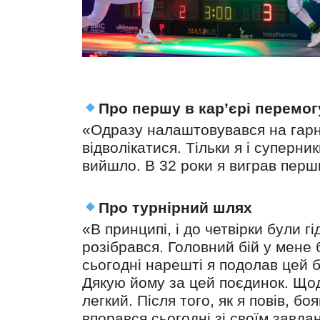
Про першу в кар’єрі перемог
«Одразу налаштовувався на гарне
відволікатися. Тільки я і суперни
вийшло. В 32 роки я виграв перши
Про турнірний шлях
«В принципі, і до четвірки були 
розібрався. Головний бій у мене 
сьогодні нарешті я подолав цей б
Дякую йому за цей поєдинок. Щодо
легкий. Після того, як я повів, б
впорався сьогодні зі своїм завда