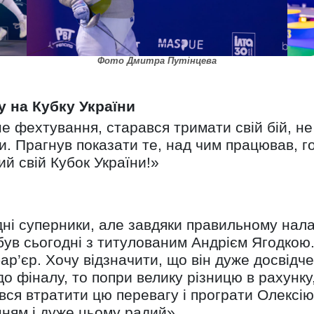
Фото Дмитра Путінцева
у на Кубку України
 фехтування, старався тримати свій бій, не 
ки. Прагнув показати те, над чим працював, г
й свій Кубок України!»
гідні суперники, але завдяки правильному на
був сьогодні з титулованим Андрієм Ягодкою.
ар’єр. Хочу відзначити, що він дуже досвідч
 фіналу, то попри велику різницю в рахунку,
оявся втратити цю перевагу і програти Олексію
нням і дуже цьому радий».