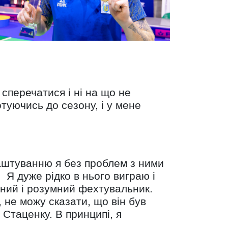
сперечатися і ні на що не
отуючись до сезону, і у мене
лаштуванню я без проблем з ними
 Я дуже рідко в нього виграю і
ений і розумний фехтувальник.
 не можу сказати, що він був
 Стаценку. В принципі, я