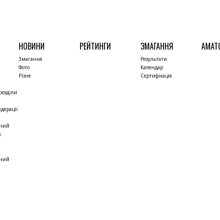
НОВИНИ
РЕЙТИНГИ
ЗМАГАННЯ
АМАТ
Змагання
Результати
Фото
Календар
Різне
Сертифікація
розділи
дерації
чний
к
жчий