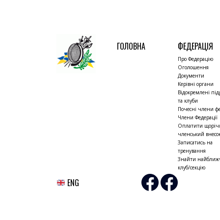
ГОЛОВНА
ФЕДЕРАЦІЯ
Про Федерацію
Оголошення
Документи
Керівні органи
Відокремлені під
та клуби
Почесні члени фе
Члени Федерації
Оплатити щорі
членський внесо
Записатись на
тренування
Знайти найбли
клуб/секцію
ENG