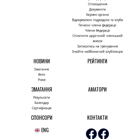
Оголошення
Документи
Керівні органи
Відокремлені підрозділи та клуби
Почесні члени федерації
Члени Федерації
Оплатити щорічний членський
внесок
Записатись на тренування
Знайти найближчий клуб/секцію
НОВИНИ
РЕЙТИНГИ
Змагання
Фото
Різне
ЗМАГАННЯ
АМАТОРИ
Результати
Календар
Сертифікація
СПОНСОРИ
КОНТАКТИ
ENG