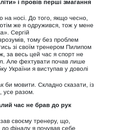
літи» і провів перші змагання
 на носі. До того, якщо чесно,
Потім же я одружився, тож у мене
а». Сергій
зрозумів, тому без проблем
тись зі своїм тренером Пилипом
ж, за весь цей час я спорт не
ал. Але фехтувати почав лише
ку України я виступав у доволі
к би мовити. Складно сказати, із
, усе разом.
алий час не брав до рук
азав своєму тренеру, що,
 до фіналу я почував себе