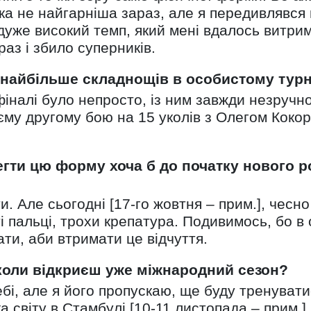
ка не найгарніша зараз, але я передивлявся 
в дуже високий темп, який мені вдалось витри
раз і збило суперників.
 найбільше складнощів в особистому турн
 фіналі було непросто, із ним завжди незручн
оєму другому бою на 15 уколів з Олегом Коко
егти цю форму хоча б до початку нового 
. Але сьогодні [17-го жовтня – прим.], чесно
і пальці, трохи крепатура. Подивимось, бо в
ти, аби втримати це відчуття.
і коли відкриєш уже міжнародний сезон?
бі, але я його пропускаю, ще буду тренуватис
 світу в Стамбулі [10-11 листопада – прим.].