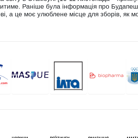
дитиме. Раніше була інформація про Будапешт
ові, а це моє улюблене місце для зборів, як 