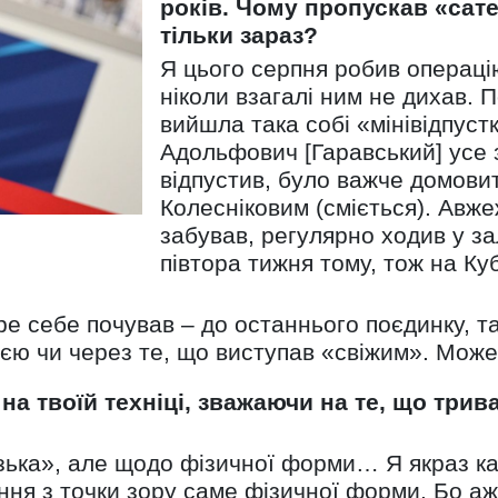
років. Чому пропускав «сате
тільки зараз?
Я цього серпня робив операцію
ніколи взагалі ним не дихав. 
вийшла така собі «мінівідпустк
Адольфович [Гаравський] усе 
відпустив, було важче домови
Колесніковим (сміється). Авже
забував, регулярно ходив у з
півтора тижня тому, тож на Куб
е себе почував – до останнього поєдинку, та
ією чи через те, що виступав «свіжим». Може
на твоїй техніці, зважаючи на те, що трив
вузька», але щодо фізичної форми… Я якраз к
ння з точки зору саме фізичної форми. Бо аж