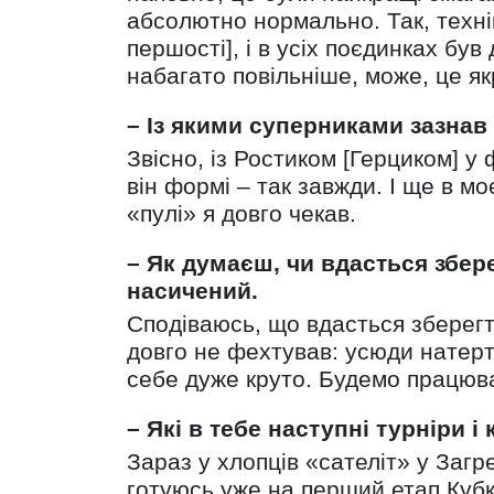
абсолютно нормально. Так, техні
першості], і в усіх поєдинках бу
набагато повільніше, може, це як
– Із якими суперниками зазнав
Звісно, із Ростиком [Герциком] у
він формі – так завжди. І ще в м
«пулі» я довго чекав.
– Як думаєш, чи вдасться збер
насичений.
Сподіваюсь, що вдасться зберегти
довго не фехтував: усюди натерт
себе дуже круто. Будемо працюва
– Які в тебе наступні турніри 
Зараз у хлопців «сателіт» у Загре
готуюсь уже на перший етап Кубка