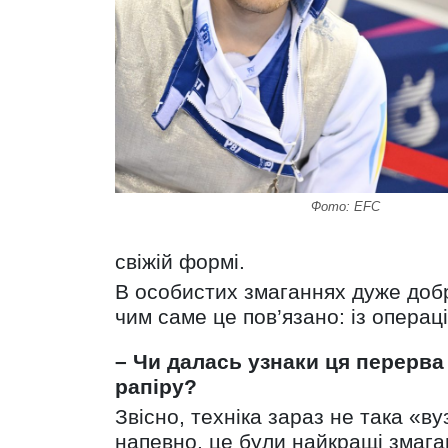
Фото: EFC
свіжій формі.
В особистих змаганнях дуже добр
чим саме це пов’язано: із операц
– Чи далась узнаки ця перерва 
рапіру?
Звісно, техніка зараз не така «
напевно, це були найкращі змага