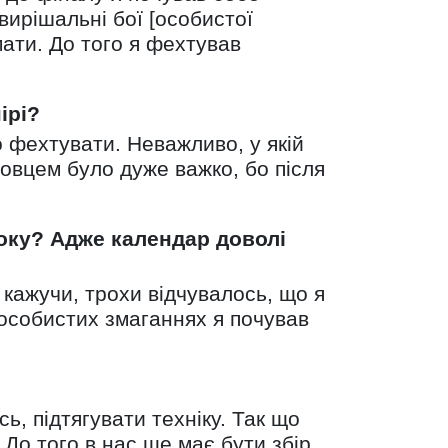
вирішальні бої [особистої
мати. До того я фехтував
ірі?
о фехтувати. Неважливо, у якій
ровцем було дуже важко, бо після
року? Адже календар доволі
 кажучи, трохи відчувалось, що я
 особистих змаганнях я почував
ь, підтягувати техніку. Так що
 До того в нас ще має бути збір,