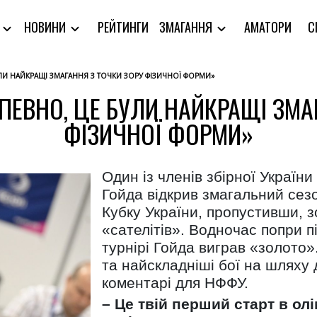
РЕЙТИНГИ
АМАТОРИ
С
Я
НОВИНИ
ЗМАГАННЯ
УЛИ НАЙКРАЩІ ЗМАГАННЯ З ТОЧКИ ЗОРУ ФІЗИЧНОЇ ФОРМИ»
ПЕВНО, ЦЕ БУЛИ НАЙКРАЩІ ЗМА
ФІЗИЧНОЇ ФОРМИ»
Один із членів збірної Україн
Гойда відкрив змагальний сез
Кубку України, пропустивши, 
«сателітів». Водночас попри п
турнірі Гойда виграв «золото»
та найскладніші бої на шляху 
коментарі для НФФУ.
– Це твій перший старт в ол