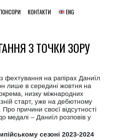
ENG
ПОНСОРИ
КОНТАКТИ
ГАННЯ З ТОЧКИ ЗОРУ
и з фехтування на рапірах Даниїл
он лише в середині жовтня на
зокрема, низку міжнародних
ізній старт, уже на дебютному
. Про причини своєї відсутності
до медалі – Даниїл розповів у
імпійському сезоні 2023-2024