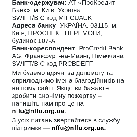
Банк-одержувач:
АТ «ПроКредит
Банк», м. Київ, Україна
SWIFT/BIC код MIFCUAUK
Адреса банку:
УКРАЇНА, 03115, м.
Київ, ПРОСПЕКТ ПЕРЕМОГИ,
будинок 107-А
Банк-кореспондент:
ProCredit Bank
AG, Франкфурт-на-Майні, Німеччина
SWIFT/BIC код PRCBDEFF
Ми будемо вдячні за допомогу та
оприлюднимо імена благодійників на
нашому сайті. Якщо ви бажаєте
зробити анонімну пожертву –
напишіть нам про це на
nffu@nffu.org.ua
.
З усіх питань звертайтеся в службу
підтримки —
nffu@nffu.org.ua
.