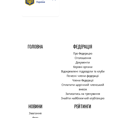
ГОЛОВНА
ФЕДЕРАЦІЯ
Про Федерацію
Оголошення
Документи
Керівні органи
Відокремлені підрозділи та клуби
Почесні члени федерації
Члени Федерації
Оплатити щорічний членський
внесок
Записатись на тренування
Знайти найближчий клуб/секцію
НОВИНИ
РЕЙТИНГИ
Змагання
Фото