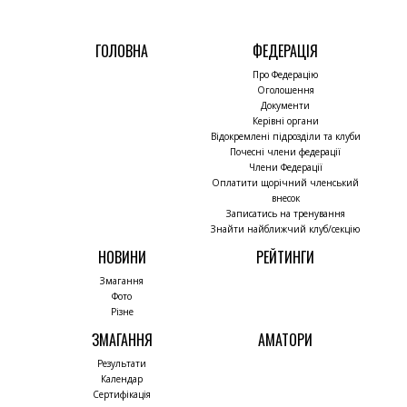
ГОЛОВНА
ФЕДЕРАЦІЯ
Про Федерацію
Оголошення
Документи
Керівні органи
Відокремлені підрозділи та клуби
Почесні члени федерації
Члени Федерації
Оплатити щорічний членський
внесок
Записатись на тренування
Знайти найближчий клуб/секцію
НОВИНИ
РЕЙТИНГИ
Змагання
Фото
Різне
ЗМАГАННЯ
АМАТОРИ
Результати
Календар
Сертифікація