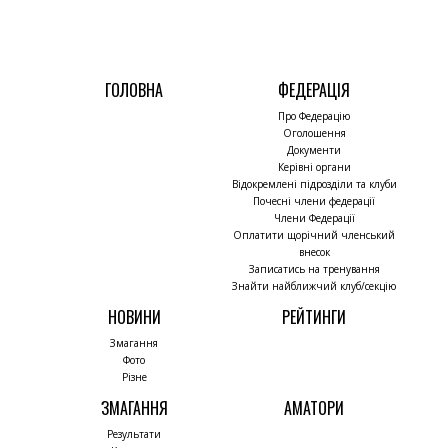
ГОЛОВНА
ФЕДЕРАЦІЯ
Про Федерацію
Оголошення
Документи
Керівні органи
Відокремлені підрозділи та клуби
Почесні члени федерації
Члени Федерації
Оплатити щорічний членський
внесок
Записатись на тренування
Знайти найближчий клуб/секцію
НОВИНИ
РЕЙТИНГИ
Змагання
Фото
Різне
ЗМАГАННЯ
АМАТОРИ
Результати