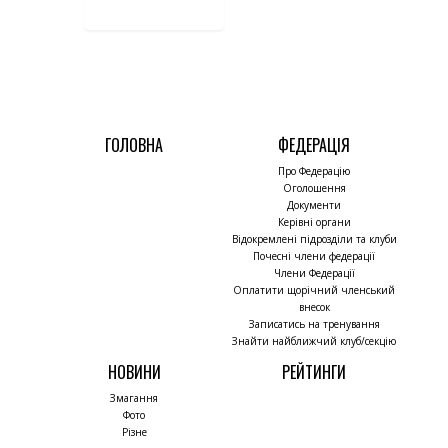
ГОЛОВНА
ФЕДЕРАЦІЯ
Про Федерацію
Оголошення
Документи
Керівні органи
Відокремлені підрозділи та клуби
Почесні члени федерації
Члени Федерації
Оплатити щорічний членський
внесок
Записатись на тренування
Знайти найближчий клуб/секцію
НОВИНИ
РЕЙТИНГИ
Змагання
Фото
Різне