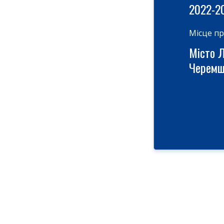
2022-2
Місце п
Місто 
Черемш