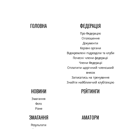
ГОЛОВНА
ФЕДЕРАЦІЯ
Про Федерацію
Оголошення
Документи
Керівні органи
Відокремлені підрозділи та клуби
Почесні члени федерації
Члени Федерації
Оплатити щорічний членський
внесок
Записатись на тренування
Знайти найближчий клуб/секцію
НОВИНИ
РЕЙТИНГИ
Змагання
Фото
Різне
ЗМАГАННЯ
АМАТОРИ
Результати