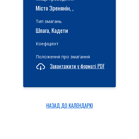
Місто Зренянін, ,
Тип змагань
Шпага, Кадети
Коефіцієнт
Положення про змагання
Завантажити у форматі PDF
НАЗАД ДО КАЛЕНДАРЮ