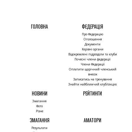
ГОЛОВНА
ФЕДЕРАЦІЯ
Про Федерацію
Оголошення
Документи
Керівні органи
Відокремлені підрозділи та клуби
Почесні члени федерації
Члени Федерації
Оплатити щорічний членський
внесок
Записатись на тренування
Знайти найближчий клуб/секцію
НОВИНИ
РЕЙТИНГИ
Змагання
Фото
Різне
ЗМАГАННЯ
АМАТОРИ
Результати