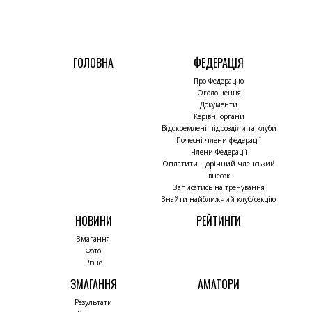
ГОЛОВНА
ФЕДЕРАЦІЯ
Про Федерацію
Оголошення
Документи
Керівні органи
Відокремлені підрозділи та клуби
Почесні члени федерації
Члени Федерації
Оплатити щорічний членський
внесок
Записатись на тренування
Знайти найближчий клуб/секцію
НОВИНИ
РЕЙТИНГИ
Змагання
Фото
Різне
ЗМАГАННЯ
АМАТОРИ
Результати