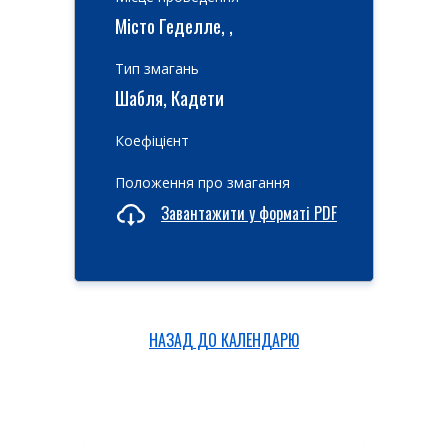
Місто Геделле, ,
Тип змагань
Шабля, Кадети
Коефіцієнт
Положення про змагання
Завантажити у форматі PDF
НАЗАД ДО КАЛЕНДАРЮ