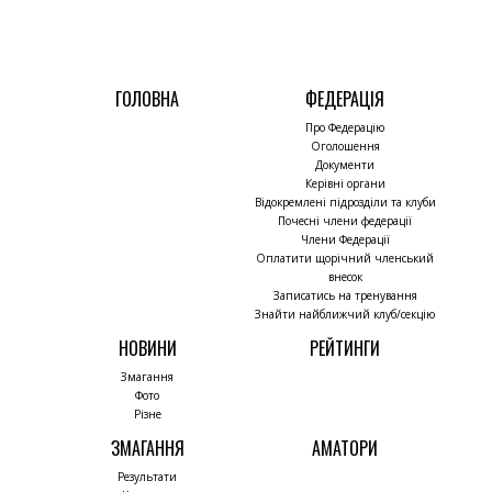
ГОЛОВНА
ФЕДЕРАЦІЯ
Про Федерацію
Оголошення
Документи
Керівні органи
Відокремлені підрозділи та клуби
Почесні члени федерації
Члени Федерації
Оплатити щорічний членський
внесок
Записатись на тренування
Знайти найближчий клуб/секцію
НОВИНИ
РЕЙТИНГИ
Змагання
Фото
Різне
ЗМАГАННЯ
АМАТОРИ
Результати