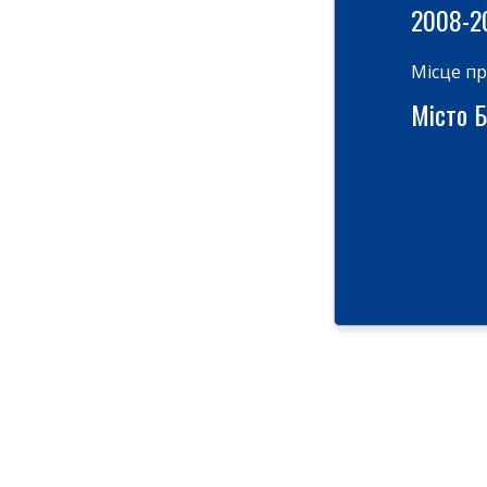
2008-2
Місце п
Місто Б