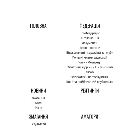
ГОЛОВНА
ФЕДЕРАЦІЯ
Про Федерацію
Оголошення
Документи
Керівні органи
Відокремлені підрозділи та клуби
Почесні члени федерації
Члени Федерації
Оплатити щорічний членський
внесок
Записатись на тренування
Знайти найближчий клуб/секцію
НОВИНИ
РЕЙТИНГИ
Змагання
Фото
Різне
ЗМАГАННЯ
АМАТОРИ
Результати