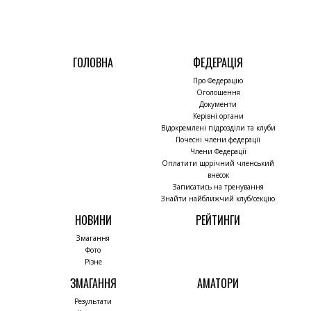
ГОЛОВНА
ФЕДЕРАЦІЯ
Про Федерацію
Оголошення
Документи
Керівні органи
Відокремлені підрозділи та клуби
Почесні члени федерації
Члени Федерації
Оплатити щорічний членський
внесок
Записатись на тренування
Знайти найближчий клуб/секцію
НОВИНИ
РЕЙТИНГИ
Змагання
Фото
Різне
ЗМАГАННЯ
АМАТОРИ
Результати