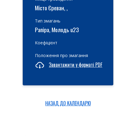
Місто Єреван, ,
Тип змагань
Рапіра, Молодь u23
Коефіцієнт
Положення про змагання
Завантажити у форматі PDF
НАЗАД ДО КАЛЕНДАРЮ