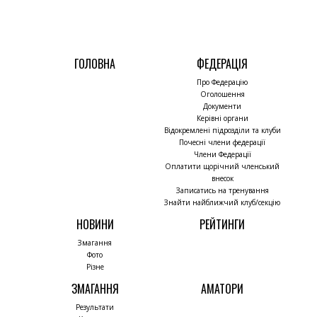
ГОЛОВНА
ФЕДЕРАЦІЯ
Про Федерацію
Оголошення
Документи
Керівні органи
Відокремлені підрозділи та клуби
Почесні члени федерації
Члени Федерації
Оплатити щорічний членський
внесок
Записатись на тренування
Знайти найближчий клуб/секцію
НОВИНИ
РЕЙТИНГИ
Змагання
Фото
Різне
ЗМАГАННЯ
АМАТОРИ
Результати