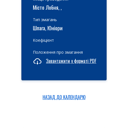
Місто Лобня, ,
Тип змагань
Шпага, Юніори
Коефіцієнт
Положення про змагання
Завантажити у форматі PDF
НАЗАД ДО КАЛЕНДАРЮ