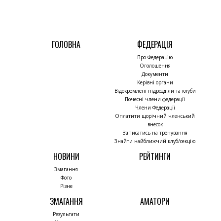
ГОЛОВНА
ФЕДЕРАЦІЯ
Про Федерацію
Оголошення
Документи
Керівні органи
Відокремлені підрозділи та клуби
Почесні члени федерації
Члени Федерації
Оплатити щорічний членський
внесок
Записатись на тренування
Знайти найближчий клуб/секцію
НОВИНИ
РЕЙТИНГИ
Змагання
Фото
Різне
ЗМАГАННЯ
АМАТОРИ
Результати