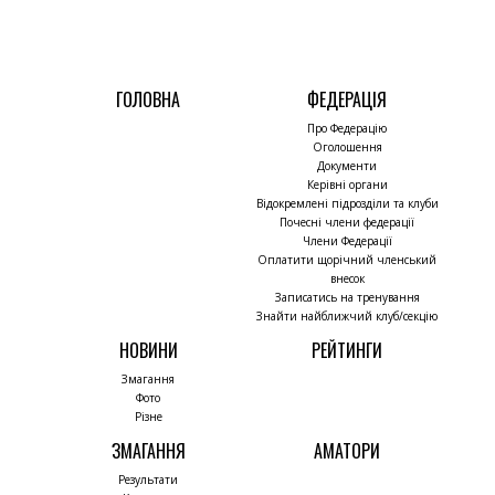
ГОЛОВНА
ФЕДЕРАЦІЯ
Про Федерацію
Оголошення
Документи
Керівні органи
Відокремлені підрозділи та клуби
Почесні члени федерації
Члени Федерації
Оплатити щорічний членський
внесок
Записатись на тренування
Знайти найближчий клуб/секцію
НОВИНИ
РЕЙТИНГИ
Змагання
Фото
Різне
ЗМАГАННЯ
АМАТОРИ
Результати