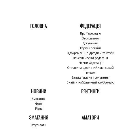
ГОЛОВНА
ФЕДЕРАЦІЯ
Про Федерацію
Оголошення
Документи
Керівні органи
Відокремлені підрозділи та клуби
Почесні члени федерації
Члени Федерації
Оплатити щорічний членський
внесок
Записатись на тренування
Знайти найближчий клуб/секцію
НОВИНИ
РЕЙТИНГИ
Змагання
Фото
Різне
ЗМАГАННЯ
АМАТОРИ
Результати