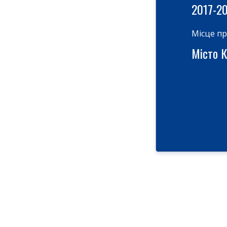
2017-2
Місце п
Місто Ки