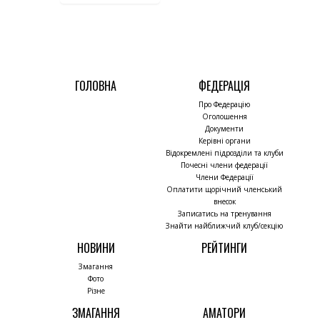
ГОЛОВНА
ФЕДЕРАЦІЯ
Про Федерацію
Оголошення
Документи
Керівні органи
Відокремлені підрозділи та клуби
Почесні члени федерації
Члени Федерації
Оплатити щорічний членський
внесок
Записатись на тренування
Знайти найближчий клуб/секцію
НОВИНИ
РЕЙТИНГИ
Змагання
Фото
Різне
ЗМАГАННЯ
АМАТОРИ