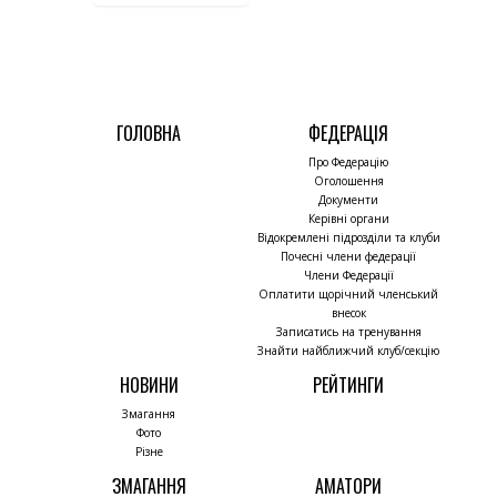
ГОЛОВНА
ФЕДЕРАЦІЯ
Про Федерацію
Оголошення
Документи
Керівні органи
Відокремлені підрозділи та клуби
Почесні члени федерації
Члени Федерації
Оплатити щорічний членський
внесок
Записатись на тренування
Знайти найближчий клуб/секцію
НОВИНИ
РЕЙТИНГИ
Змагання
Фото
Різне
ЗМАГАННЯ
АМАТОРИ