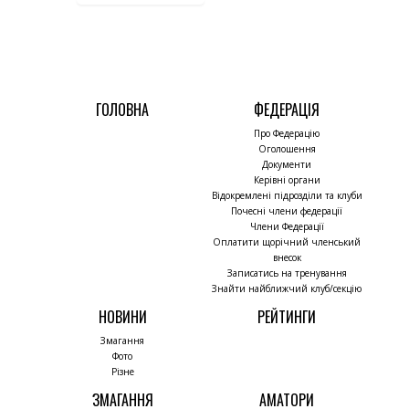
ГОЛОВНА
ФЕДЕРАЦІЯ
Про Федерацію
Оголошення
Документи
Керівні органи
Відокремлені підрозділи та клуби
Почесні члени федерації
Члени Федерації
Оплатити щорічний членський
внесок
Записатись на тренування
Знайти найближчий клуб/секцію
НОВИНИ
РЕЙТИНГИ
Змагання
Фото
Різне
ЗМАГАННЯ
АМАТОРИ