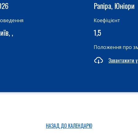
026
Рапіра, Юніори
роведення
Коефіцієнт
їв, ,
1,5
Положення про з
Завантажити у
НАЗАД ДО КАЛЕНДАРЮ