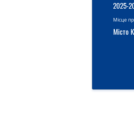
2025-2
Місце п
Місто Ки