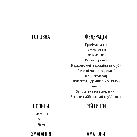
ГОЛОВНА
ФЕДЕРАЦІЯ
Про Федерацію
Оголошення
Документи
Керівні органи
Відокремлені підрозділи та клуби
Почесні члени федерації
Члени Федерації
Оплатити щорічний членський
внесок
Записатись на тренування
Знайти найближчий клуб/секцію
НОВИНИ
РЕЙТИНГИ
Змагання
Фото
Різне
ЗМАГАННЯ
АМАТОРИ