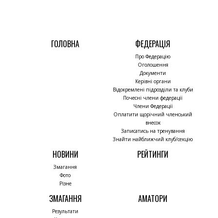
ГОЛОВНА
ФЕДЕРАЦІЯ
Про Федерацію
Оголошення
Документи
Керівні органи
Відокремлені підрозділи та клуби
Почесні члени федерації
Члени Федерації
Оплатити щорічний членський
внесок
Записатись на тренування
Знайти найближчий клуб/секцію
НОВИНИ
РЕЙТИНГИ
Змагання
Фото
Різне
ЗМАГАННЯ
АМАТОРИ
Результати