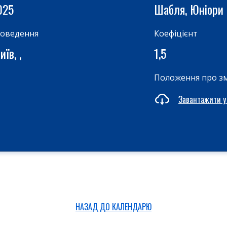
025
Шабля, Юніори
роведення
Коефіцієнт
їв, ,
1,5
Положення про з
Завантажити у
НАЗАД ДО КАЛЕНДАРЮ