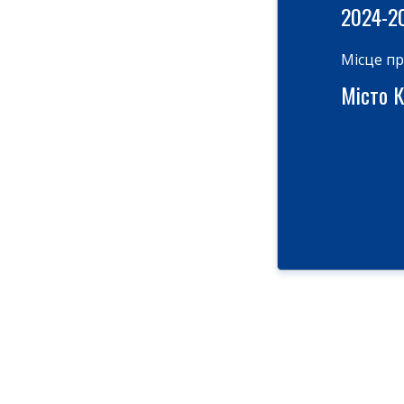
2024-2
Місце п
Місто Ки