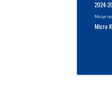
2024-2
Місце п
Місто Ки