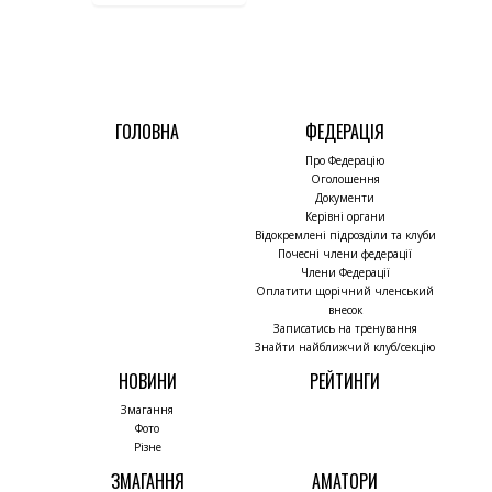
ГОЛОВНА
ФЕДЕРАЦІЯ
Про Федерацію
Оголошення
Документи
Керівні органи
Відокремлені підрозділи та клуби
Почесні члени федерації
Члени Федерації
Оплатити щорічний членський
внесок
Записатись на тренування
Знайти найближчий клуб/секцію
НОВИНИ
РЕЙТИНГИ
Змагання
Фото
Різне
ЗМАГАННЯ
АМАТОРИ