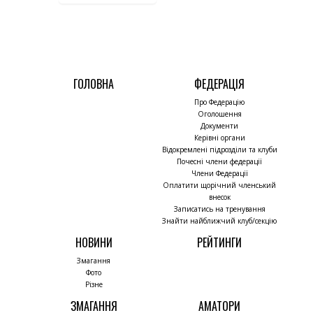
ГОЛОВНА
ФЕДЕРАЦІЯ
Про Федерацію
Оголошення
Документи
Керівні органи
Відокремлені підрозділи та клуби
Почесні члени федерації
Члени Федерації
Оплатити щорічний членський
внесок
Записатись на тренування
Знайти найближчий клуб/секцію
НОВИНИ
РЕЙТИНГИ
Змагання
Фото
Різне
ЗМАГАННЯ
АМАТОРИ