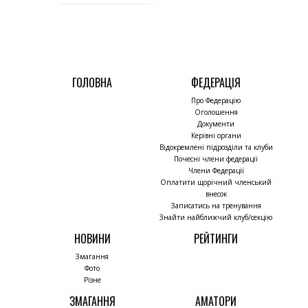
ГОЛОВНА
ФЕДЕРАЦІЯ
Про Федерацію
Оголошення
Документи
Керівні органи
Відокремлені підрозділи та клуби
Почесні члени федерації
Члени Федерації
Оплатити щорічний членський
внесок
Записатись на тренування
Знайти найближчий клуб/секцію
НОВИНИ
РЕЙТИНГИ
Змагання
Фото
Різне
ЗМАГАННЯ
АМАТОРИ