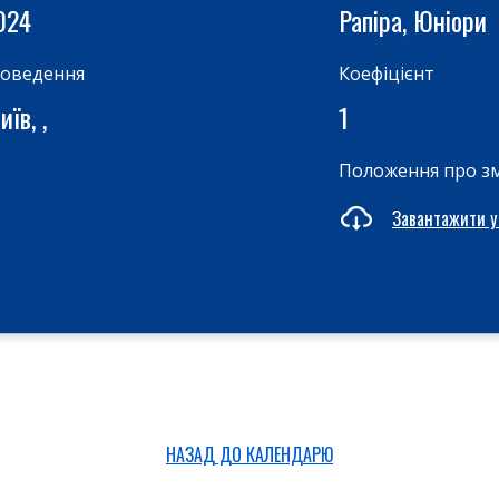
024
Рапіра, Юніори
роведення
Коефіцієнт
їв, ,
1
Положення про з
Завантажити у
НАЗАД ДО КАЛЕНДАРЮ