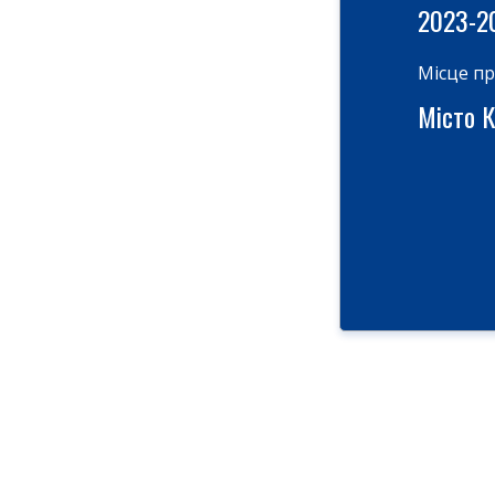
2023-2
Місце п
Місто Ки