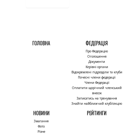
ГОЛОВНА
ФЕДЕРАЦІЯ
Про Федерацію
Оголошення
Документи
Керівні органи
Відокремлені підрозділи та клуби
Почесні члени федерації
Члени Федерації
Оплатити щорічний членський
внесок
Записатись на тренування
Знайти найближчий клуб/секцію
НОВИНИ
РЕЙТИНГИ
Змагання
Фото
Різне