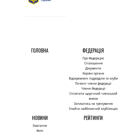
ГОЛОВНА
ФЕДЕРАЦІЯ
Про Федерацію
Оголошення
Документи
Керівні органи
Відокремлені підрозділи та клуби
Почесні члени федерації
Члени Федерації
Оплатити щорічний членський
внесок
Записатись на тренування
Знайти найближчий клуб/секцію
НОВИНИ
РЕЙТИНГИ
Змагання
Фото