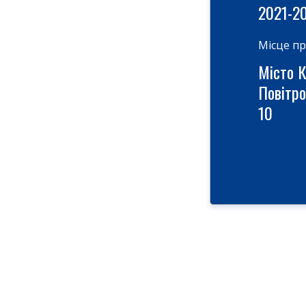
2021-2
Місце п
Місто К
Повітро
10