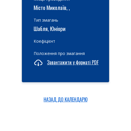
Місто Миколаїв, ,
Тип змагань
Шабля, Юніори
Коефіцієнт
Положення про змагання
Завантажити у форматі PDF
НАЗАД ДО КАЛЕНДАРЮ