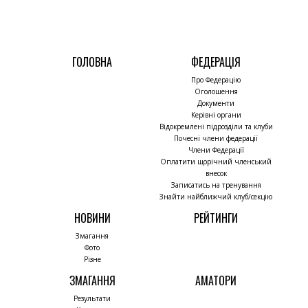
ГОЛОВНА
ФЕДЕРАЦІЯ
Про Федерацію
Оголошення
Документи
Керівні органи
Відокремлені підрозділи та клуби
Почесні члени федерації
Члени Федерації
Оплатити щорічний членський
внесок
Записатись на тренування
Знайти найближчий клуб/секцію
НОВИНИ
РЕЙТИНГИ
Змагання
Фото
Різне
ЗМАГАННЯ
АМАТОРИ
Результати