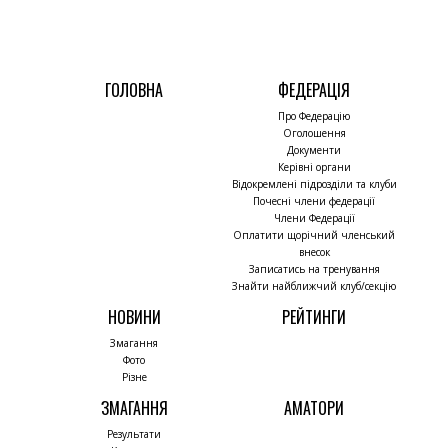
ГОЛОВНА
ФЕДЕРАЦІЯ
Про Федерацію
Оголошення
Документи
Керівні органи
Відокремлені підрозділи та клуби
Почесні члени федерації
Члени Федерації
Оплатити щорічний членський
внесок
Записатись на тренування
Знайти найближчий клуб/секцію
НОВИНИ
РЕЙТИНГИ
Змагання
Фото
Різне
ЗМАГАННЯ
АМАТОРИ
Результати