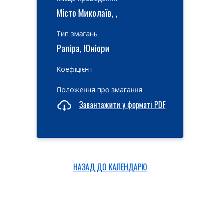
Місто Миколаїв, ,
Тип змагань
Рапіра, Юніори
Коефіцієнт
Положення про змагання
Завантажити у форматі PDF
НАЗАД ДО КАЛЕНДАРЮ