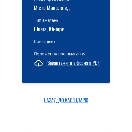
Місто Миколаїв, ,
Тип змагань
Шпага, Юніори
Коефіцієнт
Положення про змагання
Завантажити у форматі PDF
НАЗАД ДО КАЛЕНДАРЮ