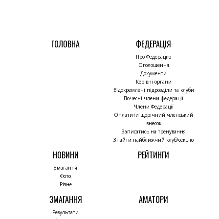
ГОЛОВНА
ФЕДЕРАЦІЯ
Про Федерацію
Оголошення
Документи
Керівні органи
Відокремлені підрозділи та клуби
Почесні члени федерації
Члени Федерації
Оплатити щорічний членський
внесок
Записатись на тренування
Знайти найближчий клуб/секцію
НОВИНИ
РЕЙТИНГИ
Змагання
Фото
Різне
ЗМАГАННЯ
АМАТОРИ
Результати