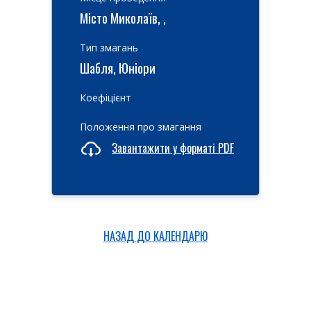
Місто Миколаїв, ,
Тип змагань
Шабля, Юніори
Коефіцієнт
Положення про змагання
Завантажити у форматі PDF
НАЗАД ДО КАЛЕНДАРЮ