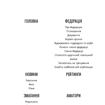
ГОЛОВНА
ФЕДЕРАЦІЯ
Про Федерацію
Оголошення
Документи
Керівні органи
Відокремлені підрозділи та клуби
Почесні члени федерації
Члени Федерації
Оплатити щорічний членський
внесок
Записатись на тренування
Знайти найближчий клуб/секцію
НОВИНИ
РЕЙТИНГИ
Змагання
Фото
Різне
ЗМАГАННЯ
АМАТОРИ
Результати