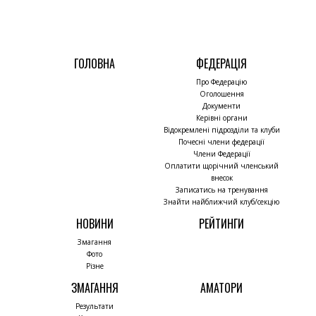
ГОЛОВНА
ФЕДЕРАЦІЯ
Про Федерацію
Оголошення
Документи
Керівні органи
Відокремлені підрозділи та клуби
Почесні члени федерації
Члени Федерації
Оплатити щорічний членський
внесок
Записатись на тренування
Знайти найближчий клуб/секцію
НОВИНИ
РЕЙТИНГИ
Змагання
Фото
Різне
ЗМАГАННЯ
АМАТОРИ
Результати