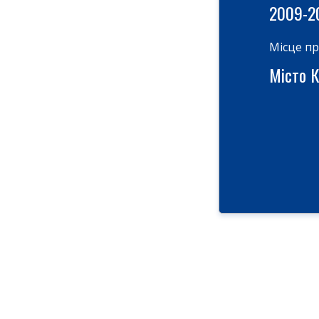
2009-2
Місце п
Місто Ки