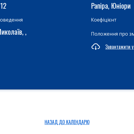
012
Рапіра, Юніори
роведення
Коефіцієнт
иколаїв, ,
Положення про з
Завантажити у
НАЗАД ДО КАЛЕНДАРЮ