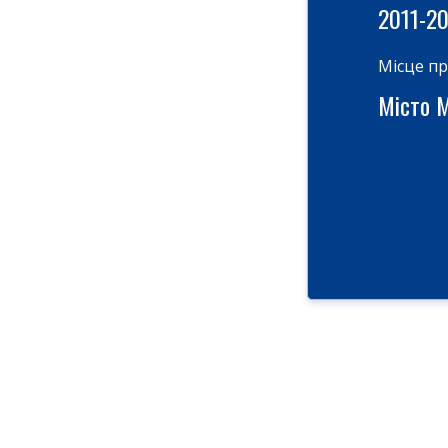
2011-2
Місце п
Місто М