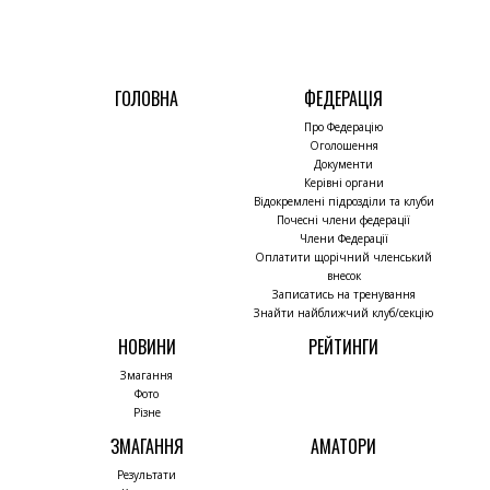
ГОЛОВНА
ФЕДЕРАЦІЯ
Про Федерацію
Оголошення
Документи
Керівні органи
Відокремлені підрозділи та клуби
Почесні члени федерації
Члени Федерації
Оплатити щорічний членський
внесок
Записатись на тренування
Знайти найближчий клуб/секцію
НОВИНИ
РЕЙТИНГИ
Змагання
Фото
Різне
ЗМАГАННЯ
АМАТОРИ
Результати