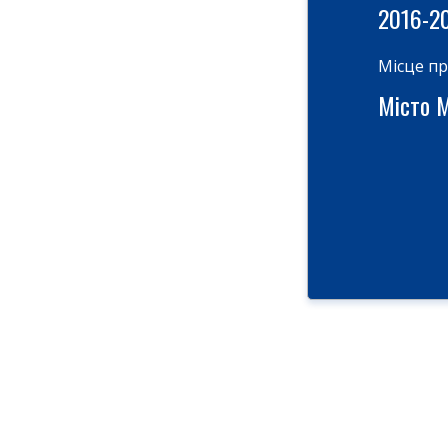
2016-2
Місце п
Місто М