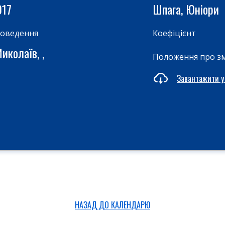
017
Шпага, Юніори
роведення
Коефіцієнт
иколаїв, ,
Положення про з
Завантажити у
НАЗАД ДО КАЛЕНДАРЮ