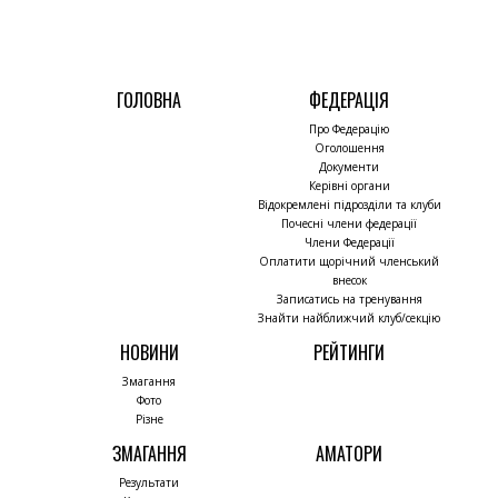
ГОЛОВНА
ФЕДЕРАЦІЯ
Про Федерацію
Оголошення
Документи
Керівні органи
Відокремлені підрозділи та клуби
Почесні члени федерації
Члени Федерації
Оплатити щорічний членський
внесок
Записатись на тренування
Знайти найближчий клуб/секцію
НОВИНИ
РЕЙТИНГИ
Змагання
Фото
Різне
ЗМАГАННЯ
АМАТОРИ
Результати