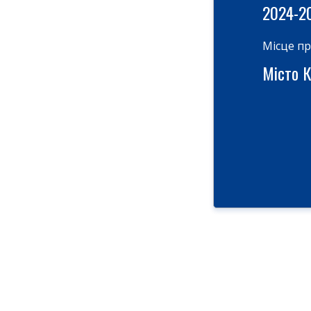
2024-2
Місце п
Місто Ки